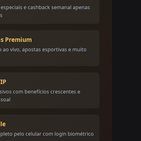
especiais e cashback semanal apenas
es
os Premium
no ao vivo, apostas esportivas e muito
VIP
usivos com benefícios crescentes e
ssoal
le
leto pelo celular com login biométrico