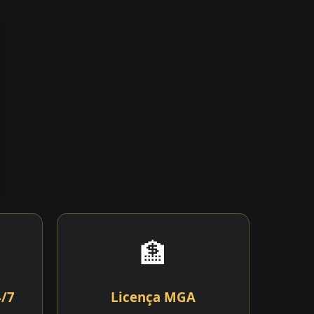
🏦
/7
Licença MGA