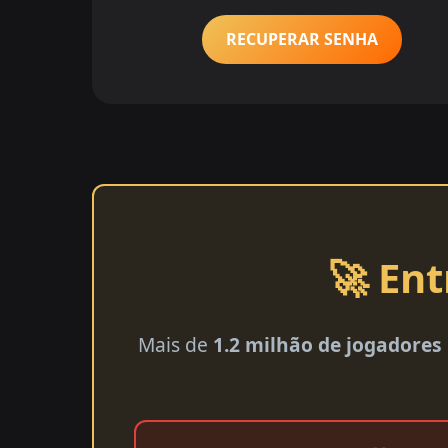
RECUPERAR SENHA
🚀 En
Mais de
1.2 milhão de jogadores