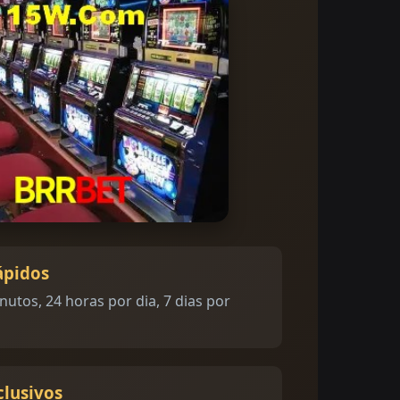
ápidos
nutos, 24 horas por dia, 7 dias por
clusivos