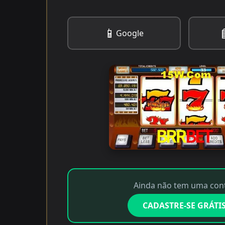
📱
Google
Ainda não tem uma con
CADASTRE-SE GRÁTI