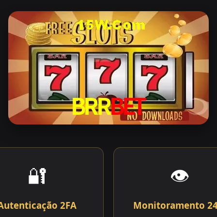
🔐
👁️
Autenticação 2FA
Monitoramento 24