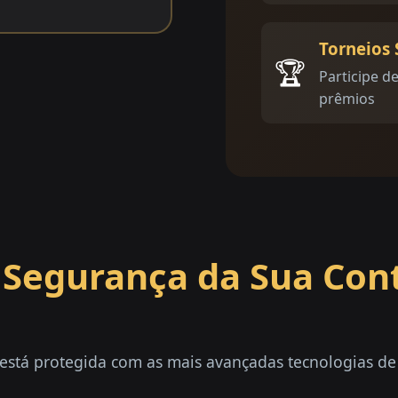
Torneios
🏆
Participe 
prêmios
 Segurança da Sua Con
está protegida com as mais avançadas tecnologias d