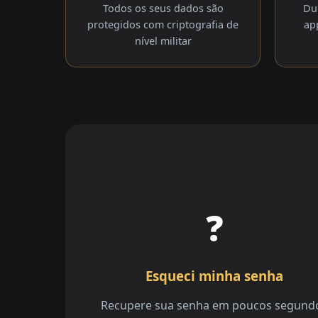
Todos os seus dados são
Dup
protegidos com criptografia de
ap
nível militar
❓
Esqueci minha senha
Recupere sua senha em poucos segund