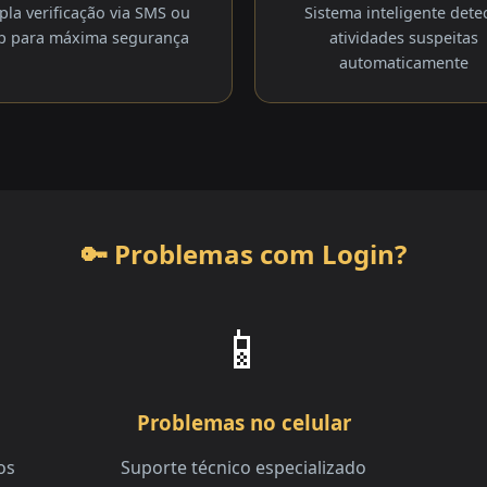
la verificação via SMS ou
Sistema inteligente dete
p para máxima segurança
atividades suspeitas
automaticamente
🔑 Problemas com Login?
📱
Problemas no celular
os
Suporte técnico especializado