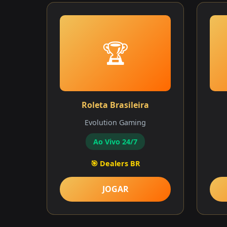
🏆
Roleta Brasileira
Evolution Gaming
Ao Vivo 24/7
🎯 Dealers BR
JOGAR