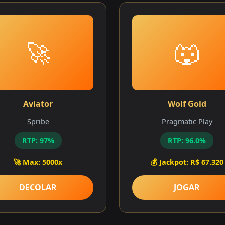
🚀
🐺
Aviator
Wolf Gold
Spribe
Pragmatic Play
RTP: 97%
RTP: 96.0%
🚀 Max: 5000x
💰 Jackpot: R$ 67.320
DECOLAR
JOGAR