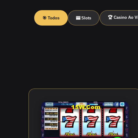
🏆 Casino Ao V
🎯 Todos
🎰 Slots