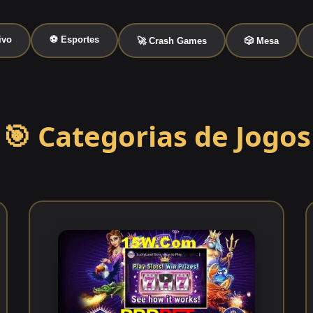
ivo
⚽ Esportes
🚀 Crash Games
🎲 Mesa
🎯 Categorias de Jogos