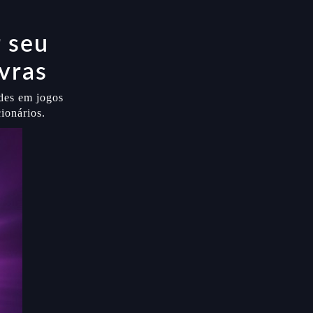
r seu
vras
ades em jogos
ionários.