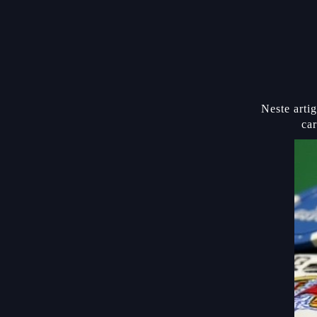
Neste arti
car