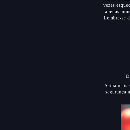
vezes esquec
apenas aume
Lembre-se de
D
Saiba mais 
segurança n