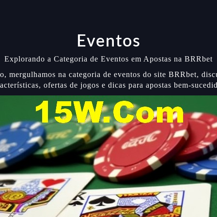
Eventos
Explorando a Categoria de Eventos em Apostas na BRRbet
go, mergulhamos na categoria de eventos do site BRRbet, disc
acterísticas, ofertas de jogos e dicas para apostas bem-sucedi