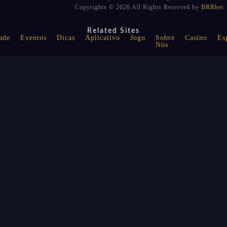
Copyrights © 2026 All Rights Reserved by
BRRbet
Related Sites
ade
Eventos
Dicas
Aplicativo
Jogo
Sobre
Casino
Es
Nós