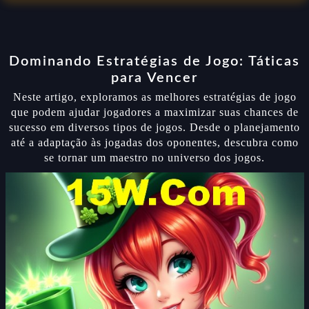
Dominando Estratégias de Jogo: Táticas
para Vencer
Neste artigo, exploramos as melhores estratégias de jogo
que podem ajudar jogadores a maximizar suas chances de
sucesso em diversos tipos de jogos. Desde o planejamento
até a adaptação às jogadas dos oponentes, descubra como
se tornar um maestro no universo dos jogos.