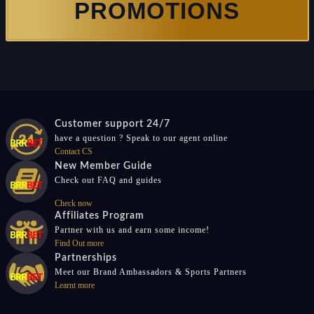
PROMOTIONS
Customer support 24/7
have a question ? Speak to our agent online
Contact CS
New Member Guide
Check out FAQ and guides
Check now
Affiliates Program
Partner with us and earn some income!
Find Out more
Partnerships
Meet our Brand Ambassadors & Sports Partners
Learnt more