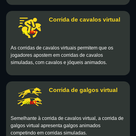
Corrida de cavalos virtual
As corridas de cavalos virtuais permitem que os
jogadores apostem em corridas de cavalos
simuladas, com cavalos e jóqueis animados.
Corrida de galgos virtual
Semelhante à corrida de cavalos virtual, a corrida de
galgos virtual apresenta galgos animados
competindo em corridas simuladas.