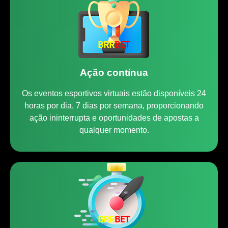
Ação contínua
Os eventos esportivos virtuais estão disponíveis 24
horas por dia, 7 dias por semana, proporcionando
ação ininterrupta e oportunidades de apostas a
qualquer momento.