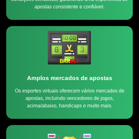
apostas consistente e confiável.
Amplos mercados de apostas
Os esportes virtuais oferecem vários mercados de
apostas, incluindo vencedores de jogos,
acima/abaixo, handicaps e muito mais.