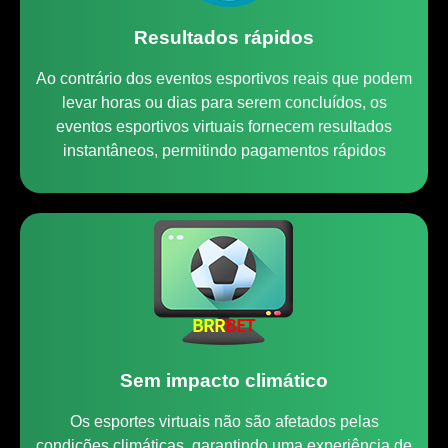
Resultados rápidos
Ao contrário dos eventos esportivos reais que podem
levar horas ou dias para serem concluídos, os
eventos esportivos virtuais fornecem resultados
instantâneos, permitindo pagamentos rápidos
Sem impacto climático
Os esportes virtuais não são afetados pelas
condições climáticas, garantindo uma experiência de