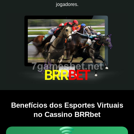
jogadores.
Benefícios dos Esportes Virtuais
no Cassino BRRbet