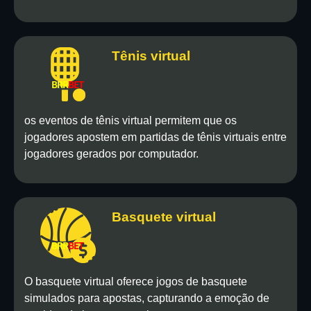
Tênis virtual
os eventos de tênis virtual permitem que os
jogadores apostem em partidas de tênis virtuais entre
jogadores gerados por computador.
Basquete virtual
O basquete virtual oferece jogos de basquete
simulados para apostas, capturando a emoção de