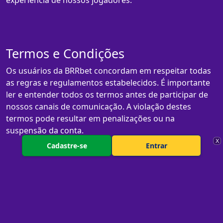
experiência de nossos jogadores.
Termos e Condições
Os usuários da BRRbet concordam em respeitar todas
as regras e regulamentos estabelecidos. É importante
ler e entender todos os termos antes de participar de
nossos canais de comunicação. A violação destes
termos pode resultar em penalizações ou na
suspensão da conta.
X
Cadastre-se
Entrar