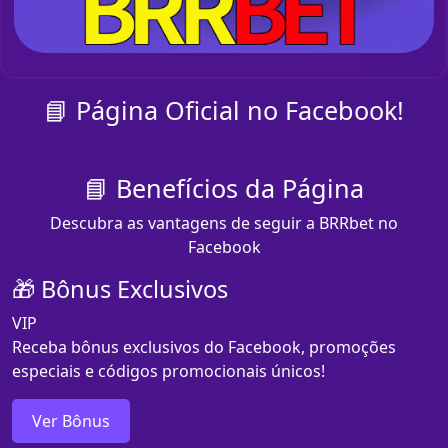
📘 Página Oficial no Facebook!
📘 Benefícios da Página
Descubra as vantagens de seguir a BRRbet no
Facebook
🎁 Bônus Exclusivos
VIP
Receba bônus exclusivos do Facebook, promoções
especiais e códigos promocionais únicos!
Ver Bônus